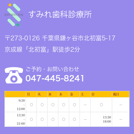
〒273-0126 千葉県鎌ヶ谷市北初富5-17
京成線「北初富」駅徒歩2分
ご予約・お問い合わせ
047-445-8241
月
火
水
木
金
土
日
祝日
9:30
~
○
○
○
○
○
―
○
―
12:00
13:30
13:30
~
○
○
○
○
○
―
―
18:00
21:00