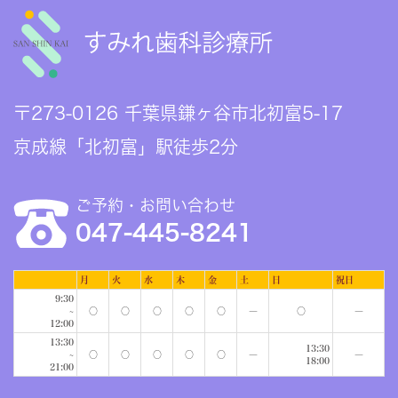
〒273-0126 千葉県鎌ヶ谷市北初富5-17
京成線「北初富」駅徒歩2分
ご予約・お問い合わせ
047-445-8241
月
火
水
木
金
土
日
祝日
9:30
~
○
○
○
○
○
―
○
―
12:00
13:30
13:30
~
○
○
○
○
○
―
―
18:00
21:00