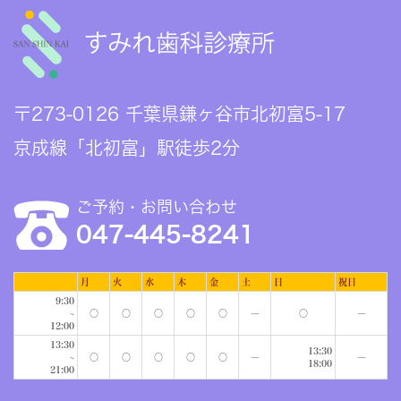
〒273-0126 千葉県鎌ヶ谷市北初富5-17
京成線「北初富」駅徒歩2分
ご予約・お問い合わせ
047-445-8241
月
火
水
木
金
土
日
祝日
9:30
~
○
○
○
○
○
―
○
―
12:00
13:30
13:30
~
○
○
○
○
○
―
―
18:00
21:00