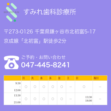
〒273-0126 千葉県鎌ヶ谷市北初富5-17
京成線「北初富」駅徒歩2分
ご予約・お問い合わせ
047-445-8241
月
火
水
木
金
土
日
祝日
9:30
~
○
○
○
○
○
―
○
―
12:00
13:30
13:30
~
○
○
○
○
○
―
―
18:00
21:00