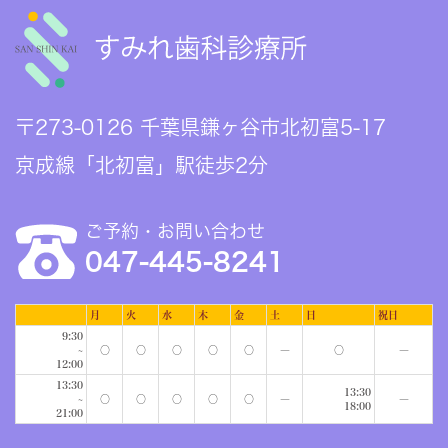
〒273-0126 千葉県鎌ヶ谷市北初富5-17
京成線「北初富」駅徒歩2分
ご予約・お問い合わせ
047-445-8241
月
火
水
木
金
土
日
祝日
9:30
~
○
○
○
○
○
―
○
―
12:00
13:30
13:30
~
○
○
○
○
○
―
―
18:00
21:00