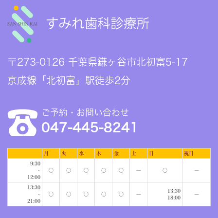
〒273-0126 千葉県鎌ヶ谷市北初富5-17
京成線「北初富」駅徒歩2分
ご予約・お問い合わせ
047-445-8241
月
火
水
木
金
土
日
祝日
9:30
~
○
○
○
○
○
―
○
―
12:00
13:30
13:30
~
○
○
○
○
○
―
―
18:00
21:00